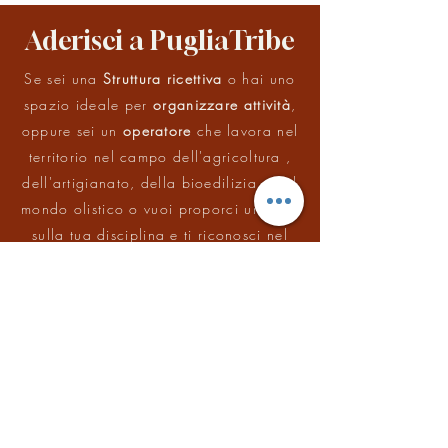
Aderisci a PugliaTribe
Se sei una
Struttura ricettiva
o hai uno
spazio ideale per
organizzare attività
,
oppure sei un
operatore
che lavora nel
territorio nel campo dell'agricoltura ,
dell'artigianato, della bioedilizia o nel
mondo olistico o vuoi proporci un ritiro
sulla tua disciplina e ti riconosci nel
nostro
modello
, allora entra a far parte
della nostra Comunità di PugliaTribe.
Lavora con noi
Nome