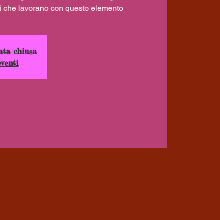
nti che lavorano con questo elemento
ata chiusa
eventi