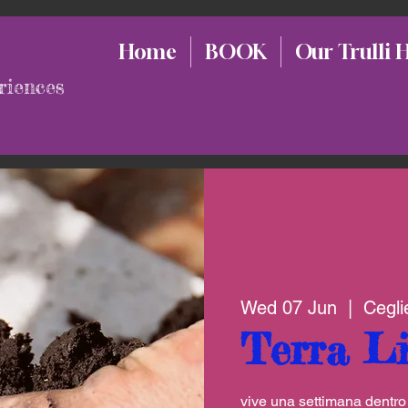
Home
BOOK
Our Trulli 
riences
Wed 07 Jun
  |  
Cegli
Terra Li
vive una settimana dentro l'e