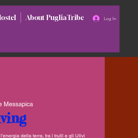
Hostel
About PugliaTribe
Log In
e Messapica
ving
nergia della terra, tra i trulli e gli Ulivi