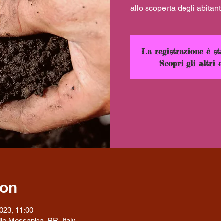
allo scoperta degli abita
La registrazione è st
Scopri gli altri 
ion
023, 11:00
ie Messapica, BR, Italy