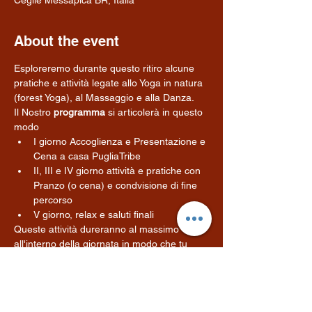
Ceglie Messapica BR, Italia
About the event
Esploreremo durante questo ritiro alcune 
pratiche e attività legate allo Yoga in natura 
(forest Yoga), al Massaggio e alla Danza. 
Il Nostro 
programma
 si articolerà in questo 
modo
I giorno Accoglienza e Presentazione e 
Cena a casa PugliaTribe
II, III e IV giorno attività e pratiche con 
Pranzo (o cena) e condvisione di fine 
percorso
V giorno, relax e saluti finali
Queste attività dureranno al massimo 
4 ore
all'interno della giornata in modo che tu 
abbia la possibilità viverti una vacanza 
leggera e in parte autonoma scegliendo se 
viverti gli spazi da noi messi a disposizione 
o visitare liberamente le numerose 