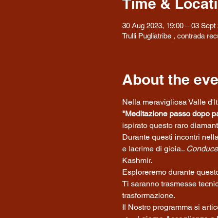
Time & Locat
30 Aug 2023, 19:00 – 03 Sept 
Trulli Pugliatribe , contrada r
About the eve
Nella meravigliosa Valle d'I
"Meditazione passo dopo pas
ispirato questo raro diamante
Durante questi incontri nell
e lacrime di gioia.. 
Conduce
Kashmir.
Esploreremo durante questo r
Ti saranno trasmesse tecnich
trasformazione.
Il Nostro programma si arti