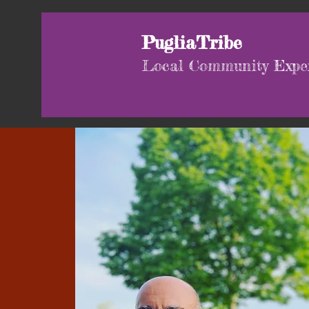
PugliaTribe
Local Community Expe