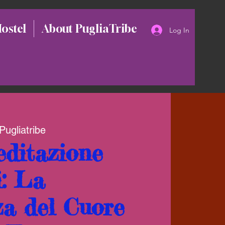
Hostel
About PugliaTribe
Log In
 Pugliatribe
ditazione
i: La
a del Cuore