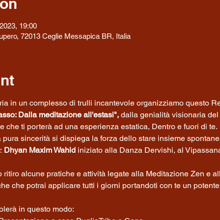
ion
2023, 19:00
ecupero, 72013 Ceglie Messapica BR, Italia
nt
tria in un complesso di trulli incantevole organizziamo questo R
so: Dalla meditazione all'estasi", 
dalla genialità visionaria d
 che ti porterà ad una esperienza estatica, Dentro e fuori di te.
a pura sincerità si dispiega la forza dello stare insieme spontane
:
 Dhyan Maxim Wahid 
iniziato alla Danza Dervishi, al Vipassana
itiro alcune pratiche e attività legate alla Meditazione Zen e a
e che potrai applicare tutti i giorni portandoti con te un potente
colerà in questo modo: