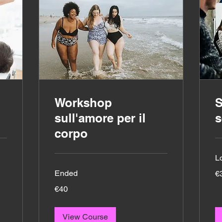
Workshop
S
sull'amore per il
s
corpo
L
30
Ended
€
eu
40
€40
euros
View Course