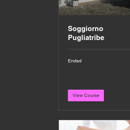
Soggiorno
Pugliatribe
Ended
View Course