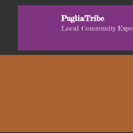
PugliaTribe
Local Community Expe