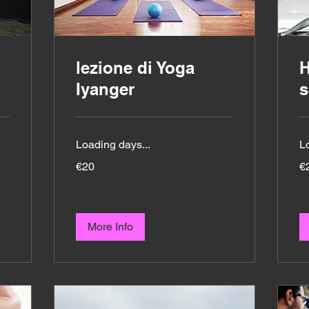
lezione di Yoga
H
Iyanger
s
Loading days...
L
20
20
€20
€
euros
eu
More Info