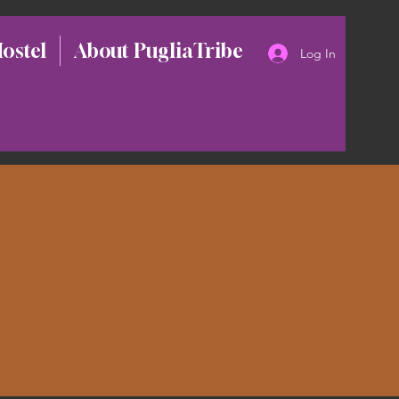
Hostel
About PugliaTribe
Log In