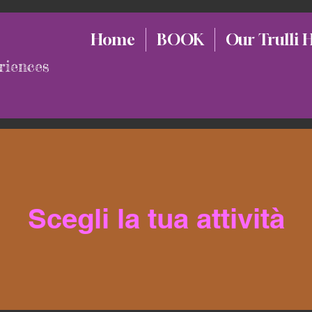
Home
BOOK
Our Trulli 
riences
Scegli la tua attività