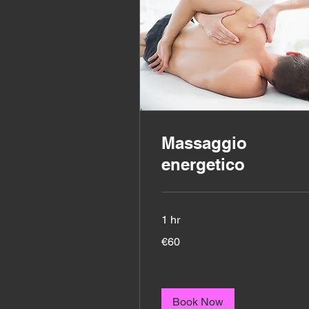
Massaggio
energetico
1 hr
60
€60
euros
Book Now