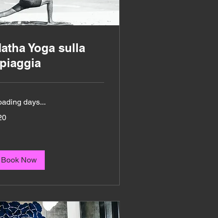
atha Yoga sulla
piaggia
oading days...
20
ros
Book Now