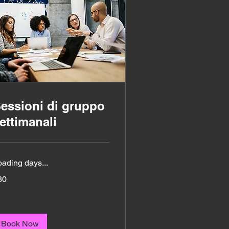
essioni di gruppo
ettimanali
oading days...
30
ros
Book Now