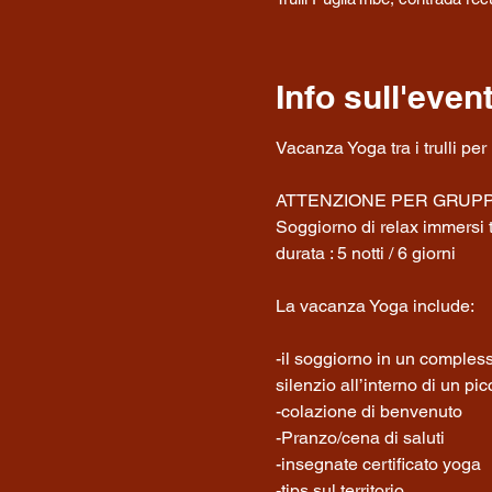
Info sull'even
ATTENZIONE PER GRUPPI 
Soggiorno di relax immersi t
durata : 5 notti / 6 giorni
-il soggiorno in un compless
silenzio all’interno di un pi
-colazione di benvenuto

-Pranzo/cena di saluti

-insegnate certificato yoga

-tips sul territorio
