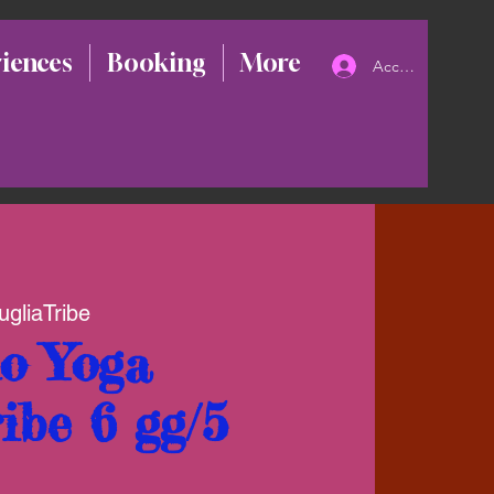
iences
Booking
More
Accedi
PugliaTribe
o Yoga
ibe 6 gg/5