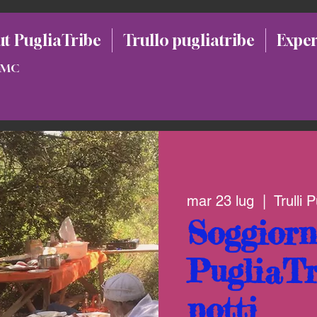
t PugliaTribe
Trullo pugliatribe
Exper
 DMC
mar 23 lug
  |  
Trulli 
Soggiorn
PugliaTr
notti