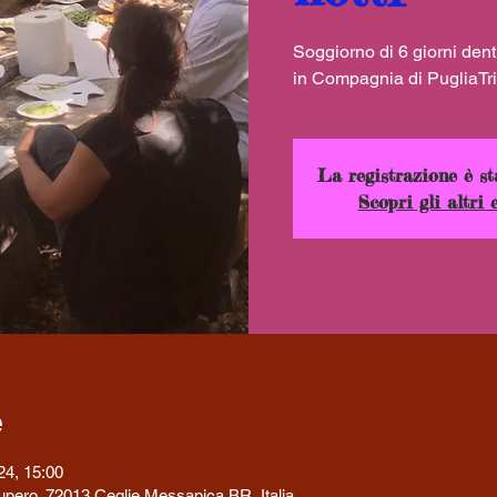
Soggiorno di 6 giorni dentr
La registrazione è st
Scopri gli altri 
e
24, 15:00
ecupero, 72013 Ceglie Messapica BR, Italia