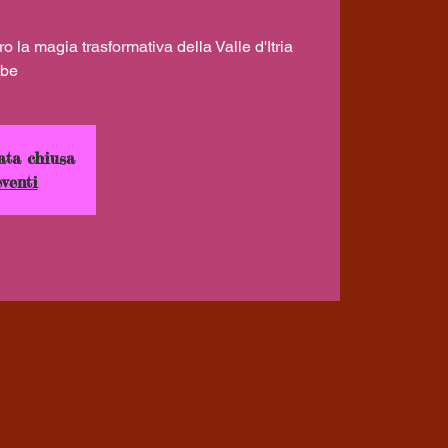
o la magia trasformativa della Valle d'Itria
ata chiusa
eventi