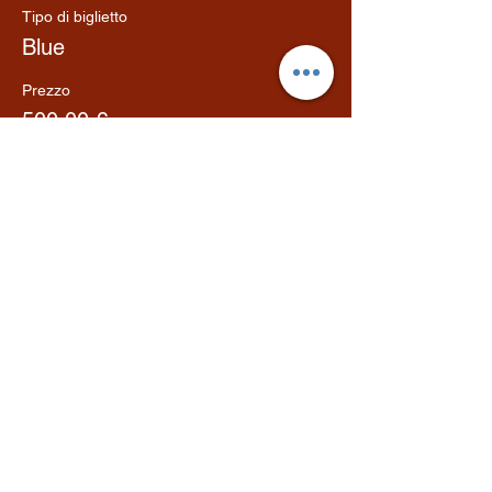
Tipo di biglietto
Blue
Prezzo
500,00 €
Condividi questo evento
©2022 PugliaTribe powered by
pugliaprivatetour
+39 392 5462722